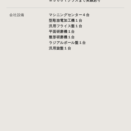
※５００ｔクラスまで実績あり
会社設備
マシニングセンター４台
型彫放電加工機１台
汎用フライス盤１台
平面研磨機１台
整形研磨機１台
ラジアルボール盤１台
汎用旋盤１台