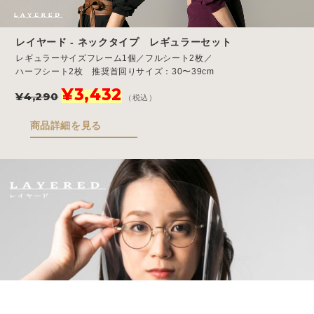
レイヤード - ネックタイプ レギュラーセット
レギュラーサイズフレーム1個／フルシート2枚／
ハーフシート2枚 推奨首回りサイズ：30〜39cm
元
現
¥
3,432
¥
4,290
（税込）
の
在
価
の
商品詳細を見る
格
価
は
格
¥4,290
は
で
¥3,432
し
で
た。
す。
Store
Story
Blog
FAQ