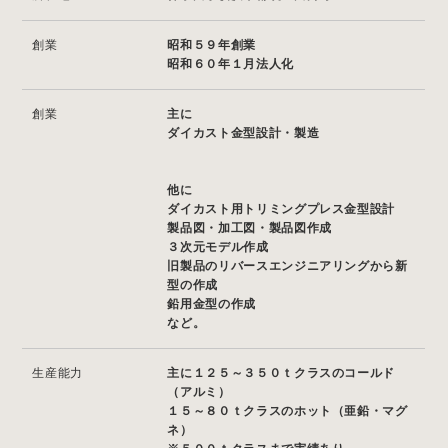
創業
昭和５９年創業
昭和６０年１月法人化
創業
主に
ダイカスト金型設計・製造
他に
ダイカスト用トリミングプレス金型設計
製品図・加工図・製品図作成
３次元モデル作成
旧製品のリバースエンジニアリングから新
型の作成
鉛用金型の作成
など。
生産能力
主に１２５～３５０ｔクラスのコールド
（アルミ）
１５～８０ｔクラスのホット（亜鉛・マグ
ネ）