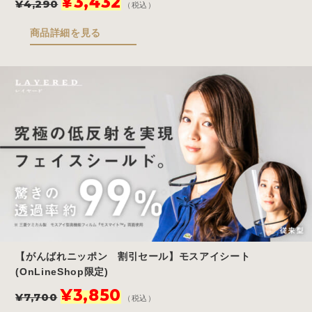
¥
3,432
¥
4,290
（税込）
の
在
価
の
商品詳細を見る
格
価
は
格
¥4,290
は
で
¥3,432
し
で
た。
す。
【がんばれニッポン 割引セール】モスアイシート
(OnLineShop限定)
元
現
¥
3,850
¥
7,700
（税込）
の
在