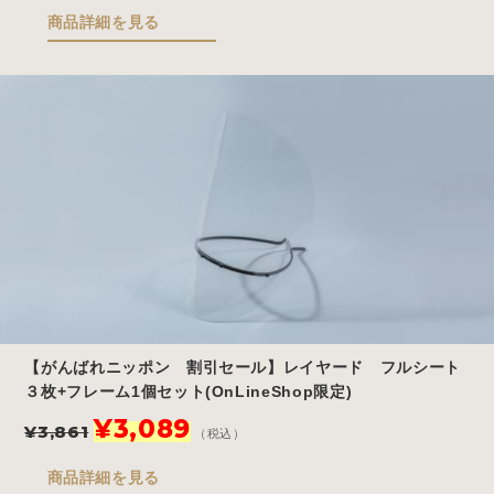
価
の
商品詳細を見る
格
価
は
格
¥7,700
は
で
¥3,850
し
で
た。
す。
【がんばれニッポン 割引セール】レイヤード フルシート
３枚+フレーム1個セット(OnLineShop限定)
元
現
¥
3,089
¥
3,861
（税込）
の
在
価
の
商品詳細を見る