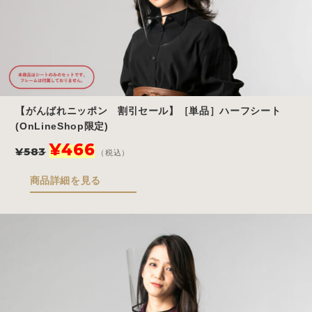
【がんばれニッポン 割引セール】［単品］ハーフシート
(OnLineShop限定)
元
現
¥
466
¥
583
（税込）
の
在
価
の
商品詳細を見る
格
価
は
格
¥583
は
で
¥466
し
で
た。
す。