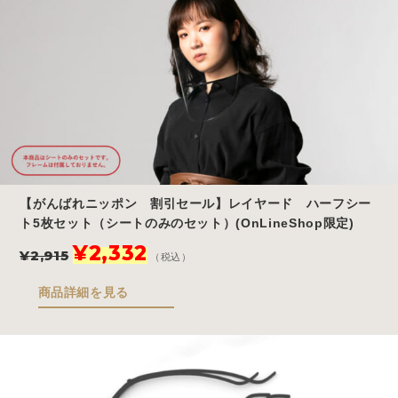
で
¥2,948
し
で
た。
す。
【がんばれニッポン 割引セール】レイヤード ハーフシー
ト5枚セット（シートのみのセット）(OnLineShop限定)
元
現
¥
2,332
¥
2,915
（税込）
の
在
価
の
商品詳細を見る
格
価
は
格
¥2,915
は
で
¥2,332
し
で