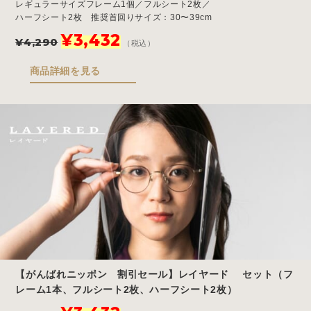
レギュラーサイズフレーム1個／フルシート2枚／
ハーフシート2枚 推奨首回りサイズ：30〜39cm
元
現
¥
3,432
¥
4,290
（税込）
の
在
価
の
商品詳細を見る
格
価
は
格
¥4,290
は
で
¥3,432
し
で
た。
す。
【がんばれニッポン 割引セール】レイヤード セット（フ
レーム1本、フルシート2枚、ハーフシート2枚）
元
現