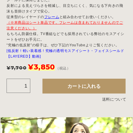
シールドに採用しました。
反射による見えづらさを軽減し、目立ちにくく、気になる下向きの飛
沫も首掛けタイプで安心。
従来型のレイヤードの
フレーム
と組み合わせてお使いください。
（※本商品はシート単品です。フレームは含まれておりませんのでご
注意ください。）
もちろん防曇仕様。TV番組などでも採用されている弊社のモスアイシ
ートをぜひお手元に。
“究極の低反射”の様子は、ぜひ下記のYouTubeよりご覧ください。
[低反射！軽い装着感！究極の透明モスアイシート・フェイスシールド
【LAYERED】動画]
元
現
¥
3,850
¥
7,700
（税込）
の
在
価
の
【がんばれニッポン 割引セール】モスアイシート(OnLineShop限定
カートに入れる
格
価
は
格
送料について
¥7,700
は
で
¥3,850
し
で
た。
す。