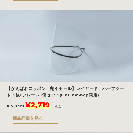
格
価
は
格
¥3,861
は
で
¥3,089
し
で
た。
す。
【がんばれニッポン 割引セール】レイヤード ハーフシー
ト３枚+フレーム1個セット(OnLineShop限定)
元
現
¥
2,719
¥
3,399
（税込）
の
在
価
の
商品詳細を見る
格
価
は
格