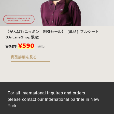
【がんばれニッポン 割引セール】［単品］フルシート
(OnLineShop限定)
元
現
¥
590
¥
737
（税込）
の
在
価
の
商品詳細を見る
格
価
は
格
¥737
は
で
¥590
し
で
た。
す。
For all international inquires and orders,
please contact our International partner in New
York.