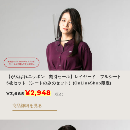
¥3,399
は
で
¥2,719
し
で
た。
す。
【がんばれニッポン 割引セール】レイヤード フルシート
5枚セット（シートのみのセット）(OnLineShop限定)
元
現
¥
2,948
¥
3,685
（税込）
の
在
価
の
商品詳細を見る
格
価
は
格
¥3,685
は