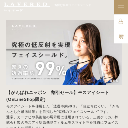
首掛け軽量フェイスシールド
【がんばれニッポン 割引セール】モスアイシート
(OnLineShop限定)
モスアイシートを使用した『透過率約99％』『目立ちにくい』『きち
んとした飛沫対策』を目指した”究極のフェイスシールド”です。
通常、カーナビや美術館の展示用に使用されている、三菱ケミカル株
式会社製のモスアイ型高機能フィルムモスマイト™を独自にフェイス