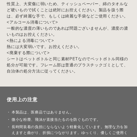
性質上、大変傷に弱いため、ティッシュペーパー、綿のタオルな
ど硬いもので拭くことは絶対にお控えください。製品を扱う際
は、必ず綺麗な手で、もしくは綺麗な手袋などご使用ください。
<アルコール消毒について>
一般的な濃度の薄いものであれば問題ございませんが、濃度の濃
いものはお控えください。
<熱による消毒について>
熱には大変弱いです。お控えください。
<廃棄する際について>
シートはペットボトルと同じ素材PETなのでペットボトル同様の
処分が可能です。フレーム部は普通のプラスチックゴミとして、
自治体の処分方法に従ってください。
使用上の注意
本製品は、医療品ではありません。
微小な粉塵、飛沫が直接当たるのを防ぐものです。
長時間装着の負担にならないよう軽量化しています。無理な力を加
えますと曲がり、折損につながります。ゆっくり、優しくご使用く