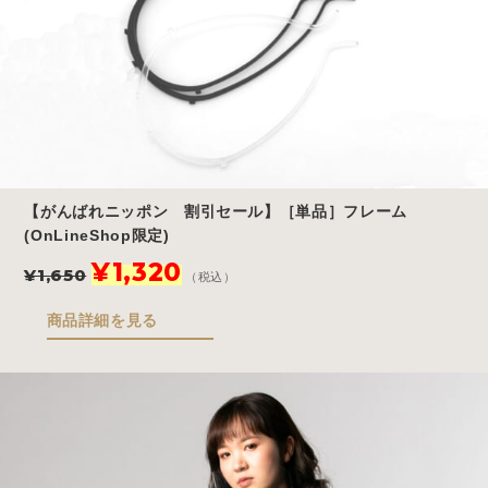
た。
す。
【がんばれニッポン 割引セール】［単品］フレーム
(OnLineShop限定)
元
現
¥
1,320
¥
1,650
（税込）
の
在
価
の
商品詳細を見る
格
価
は
格
¥1,650
は
で
¥1,320
し
で
た。
す。