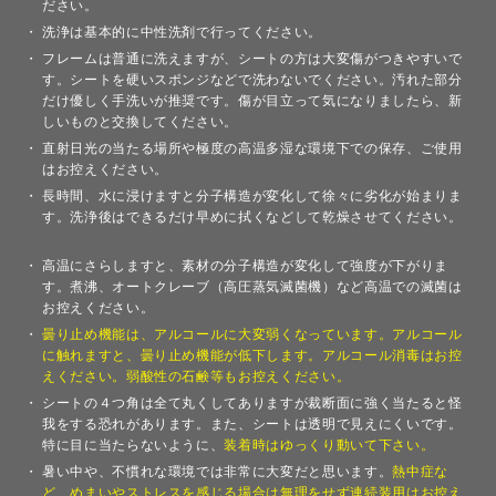
ださい。
洗浄は基本的に中性洗剤で行ってください。
フレームは普通に洗えますが、シートの方は大変傷がつきやすいで
す。シートを硬いスポンジなどで洗わないでください。汚れた部分
だけ優しく手洗いが推奨です。傷が目立って気になりましたら、新
しいものと交換してください。
直射日光の当たる場所や極度の高温多湿な環境下での保存、ご使用
はお控えください。
長時間、水に浸けますと分子構造が変化して徐々に劣化が始まりま
す。洗浄後はできるだけ早めに拭くなどして乾燥させてください。
高温にさらしますと、素材の分子構造が変化して強度が下がりま
す。煮沸、オートクレーブ（高圧蒸気滅菌機）など高温での滅菌は
お控えください。
曇り止め機能は、アルコールに大変弱くなっています。アルコール
に触れますと、曇り止め機能が低下します。アルコール消毒はお控
えください。弱酸性の石鹸等もお控えください。
シートの４つ角は全て丸くしてありますが裁断面に強く当たると怪
我をする恐れがあります。また、シートは透明で見えにくいです。
特に目に当たらないように、
装着時はゆっくり動いて下さい。
暑い中や、不慣れな環境では非常に大変だと思います。
熱中症な
ど、めまいやストレスを感じる場合は無理をせず連続装用はお控え