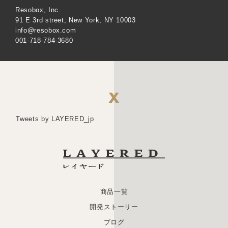
Resobox, Inc.
91 E 3rd street, New York, NY 10003
info@resobox.com
001-718-784-3680
X
Tweets by LAYERED_jp
商品一覧
開発ストーリー
ブログ