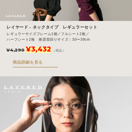
レイヤード - ネックタイプ レギュラーセット
レギュラーサイズフレーム1個／フルシート2枚／
ハーフシート2枚 推奨首回りサイズ：30〜39cm
元
現
¥
3,432
¥
4,290
（税込）
の
在
価
の
商品詳細を見る
格
価
は
格
¥4,290
は
で
¥3,432
し
で
た。
す。