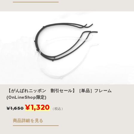
格
価
は
格
¥2,915
は
で
¥2,332
し
で
た。
す。
【がんばれニッポン 割引セール】［単品］フレーム
(OnLineShop限定)
元
現
¥
1,320
¥
1,650
（税込）
の
在
価
の
商品詳細を見る
格
価
は
格