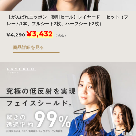
【がんばれニッポン 割引セール】レイヤード セット（フ
レーム1本、フルシート2枚、ハーフシート2枚）
元
現
¥
3,432
¥
4,290
（税込）
の
在
価
の
商品詳細を見る
格
価
は
格
¥4,290
は
で
¥3,432
し
で
た。
す。