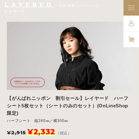
首掛け軽量フェイスシールド
【がんばれニッポン 割引セール】レイヤード ハーフ
シート5枚セット（シートのみのセット）(OnLineShop
限定)
ハーフシート 縦240㎜／横300㎜
元
現
¥
2,332
¥
2,915
（税込）
の
在