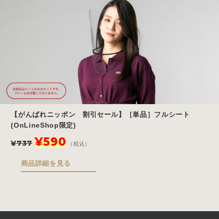
で
¥466
し
で
た。
す。
【がんばれニッポン 割引セール】［単品］フルシート
(OnLineShop限定)
元
現
¥
590
¥
737
（税込）
の
在
価
の
商品詳細を見る
格
価
は
格
¥737
は
で
¥590