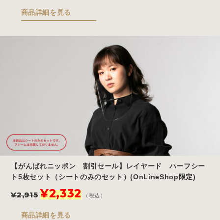
価
の
商品詳細を見る
格
価
は
格
¥3,685
は
で
¥2,948
し
で
た。
す。
【がんばれニッポン 割引セール】レイヤード ハーフシー
ト5枚セット（シートのみのセット）(OnLineShop限定)
元
現
¥
2,332
¥
2,915
（税込）
の
在
価
の
商品詳細を見る