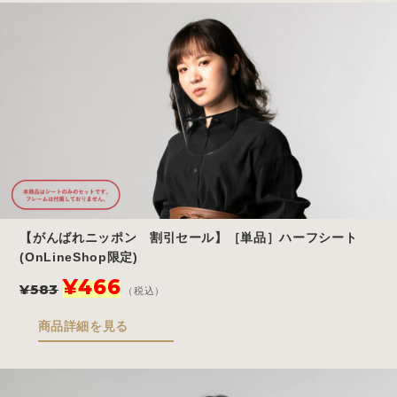
¥1,650
は
で
¥1,320
し
で
た。
す。
【がんばれニッポン 割引セール】［単品］ハーフシート
(OnLineShop限定)
元
現
¥
466
¥
583
（税込）
の
在
価
の
商品詳細を見る
格
価
は
格
¥583
は