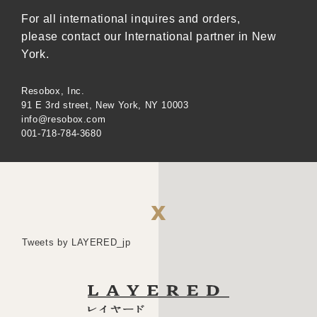
し
で
た。
す。
For all international inquires and orders,
please contact our International partner in New
York.
Resobox, Inc.
91 E 3rd street, New York, NY 10003
info@resobox.com
001-718-784-3680
X
Tweets by LAYERED_jp