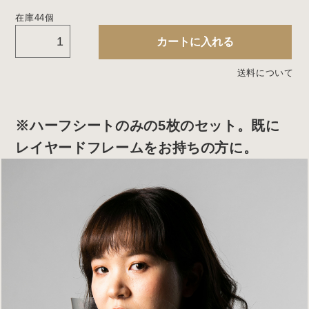
価
の
在庫44個
格
価
【がんばれニッポン 割引セール】レイヤード ハーフシート5枚セット（
カートに入れる
は
格
¥2,915
は
送料について
で
¥2,332
し
で
た。
す。
※ハーフシートのみの5枚のセット。既に
レイヤードフレームをお持ちの方に。