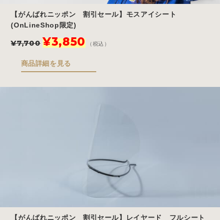
【がんばれニッポン 割引セール】モスアイシート
(OnLineShop限定)
元
現
¥
3,850
¥
7,700
（税込）
の
在
価
の
商品詳細を見る
格
価
は
格
¥7,700
は
で
¥3,850
し
で
た。
す。
【がんばれニッポン 割引セール】レイヤード フルシート