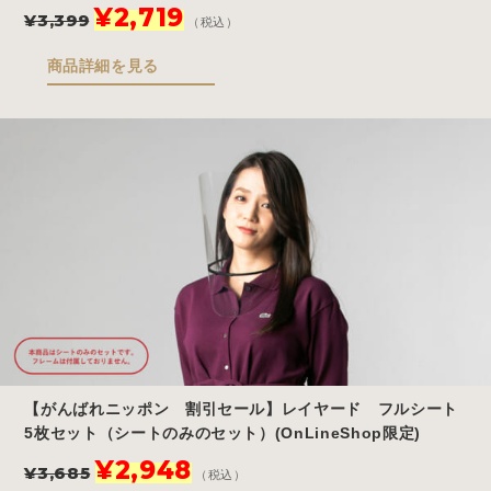
元
現
¥
2,719
¥
3,399
（税込）
の
在
価
の
商品詳細を見る
格
価
は
格
¥3,399
は
で
¥2,719
し
で
た。
す。
【がんばれニッポン 割引セール】レイヤード フルシート
5枚セット（シートのみのセット）(OnLineShop限定)
元
現
¥
2,948
¥
3,685
（税込）
の
在