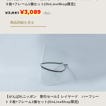
３枚+フレーム1個セット(OnLineShop限定)
元
現
¥
3,089
¥
3,861
（税込）
の
在
価
の
商品詳細を見る
格
価
は
格
¥3,861
は
で
¥3,089
し
で
た。
す。
【がんばれニッポン 割引セール】レイヤード ハーフシー
ト３枚+フレーム1個セット(OnLineShop限定)