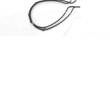
で
¥2,332
し
で
た。
す。
Store
Story
Blog
FAQ
【がんばれニッポン 割引セール】［単品］フレーム
(OnLineShop限定)
元
現
¥
1,320
¥
1,650
（税込）
の
在
価
の
商品詳細を見る
格
価
は
格
¥1,650
は
で
¥1,320
し
で