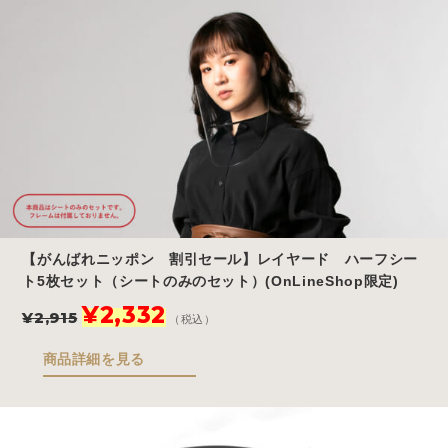
¥3,685
は
で
¥2,948
し
で
た。
す。
【がんばれニッポン 割引セール】レイヤード ハーフシー
ト5枚セット（シートのみのセット）(OnLineShop限定)
元
現
¥
2,332
¥
2,915
（税込）
の
在
価
の
商品詳細を見る
格
価
は
格
¥2,915
は