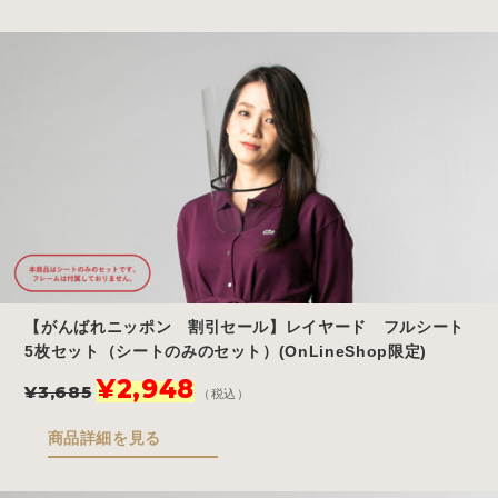
格
価
は
格
¥3,399
は
で
¥2,719
し
で
た。
す。
【がんばれニッポン 割引セール】レイヤード フルシート
5枚セット（シートのみのセット）(OnLineShop限定)
元
現
¥
2,948
¥
3,685
（税込）
の
在
価
の
商品詳細を見る
格
価
は
格