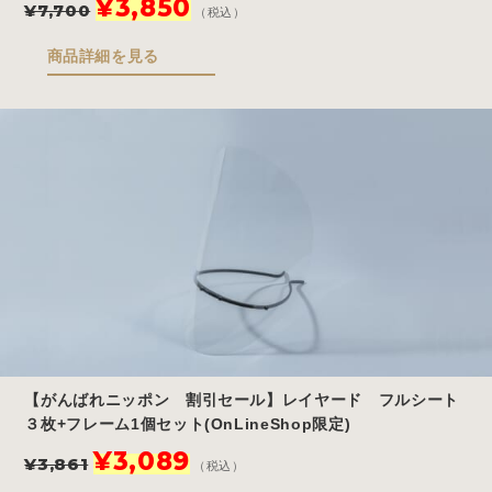
¥
3,850
¥
7,700
（税込）
の
在
価
の
商品詳細を見る
格
価
は
格
¥7,700
は
で
¥3,850
し
で
た。
す。
【がんばれニッポン 割引セール】レイヤード フルシート
３枚+フレーム1個セット(OnLineShop限定)
元
現
¥
3,089
¥
3,861
（税込）
の
在