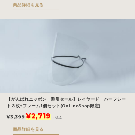
価
の
商品詳細を見る
格
価
は
格
¥3,861
は
で
¥3,089
し
で
た。
す。
【がんばれニッポン 割引セール】レイヤード ハーフシー
ト３枚+フレーム1個セット(OnLineShop限定)
元
現
¥
2,719
¥
3,399
（税込）
の
在
価
の
商品詳細を見る