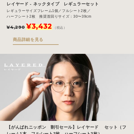
レイヤード - ネックタイプ レギュラーセット
レギュラーサイズフレーム1個／フルシート2枚／
ハーフシート2枚 推奨首回りサイズ：30〜39cm
元
現
¥
3,432
¥
4,290
（税込）
の
在
価
の
商品詳細を見る
格
価
は
格
¥4,290
は
で
¥3,432
し
で
た。
す。
【がんばれニッポン 割引セール】レイヤード セット（フ
レーム1本、フルシート2枚、ハーフシート2枚）