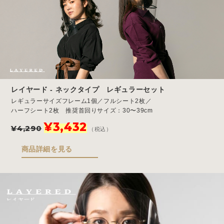
レイヤード - ネックタイプ レギュラーセット
レギュラーサイズフレーム1個／フルシート2枚／
ハーフシート2枚 推奨首回りサイズ：30〜39cm
元
現
¥
3,432
¥
4,290
（税込）
の
在
価
の
商品詳細を見る
格
価
は
格
¥4,290
は
で
¥3,432
し
で
た。
す。