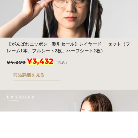
【がんばれニッポン 割引セール】レイヤード セット（フ
レーム1本、フルシート2枚、ハーフシート2枚）
元
現
¥
3,432
¥
4,290
（税込）
の
在
価
の
商品詳細を見る
格
価
は
格
¥4,290
は
で
¥3,432
し
で
た。
す。
Store
Story
Blog
FAQ