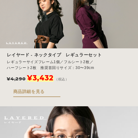
レイヤード - ネックタイプ レギュラーセット
レギュラーサイズフレーム1個／フルシート2枚／
ハーフシート2枚 推奨首回りサイズ：30〜39cm
元
現
¥
3,432
¥
4,290
（税込）
の
在
価
の
商品詳細を見る
格
価
は
格
¥4,290
は
で
¥3,432
し
で
た。
す。