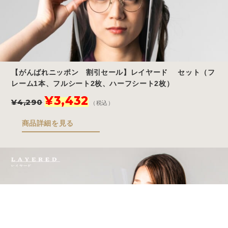
【がんばれニッポン 割引セール】レイヤード セット（フ
レーム1本、フルシート2枚、ハーフシート2枚）
元
現
¥
3,432
¥
4,290
（税込）
の
在
価
の
商品詳細を見る
格
価
は
格
¥4,290
は
で
¥3,432
し
で
た。
す。
Store
Story
Blog
FAQ