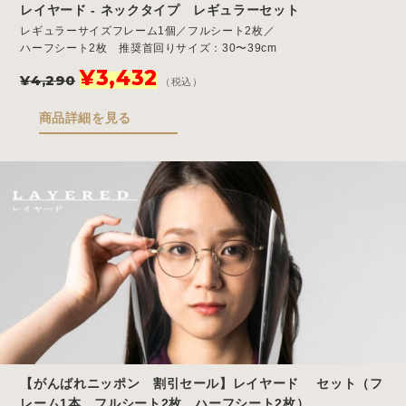
レイヤード - ネックタイプ レギュラーセット
レギュラーサイズフレーム1個／フルシート2枚／
ハーフシート2枚 推奨首回りサイズ：30〜39cm
元
現
¥
3,432
¥
4,290
（税込）
の
在
価
の
商品詳細を見る
格
価
は
格
¥4,290
は
で
¥3,432
し
で
た。
す。
【がんばれニッポン 割引セール】レイヤード セット（フ
レーム1本、フルシート2枚、ハーフシート2枚）