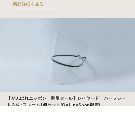
価
の
商品詳細を見る
格
価
は
格
¥3,861
は
で
¥3,089
し
で
た。
す。
【がんばれニッポン 割引セール】レイヤード ハーフシー
ト３枚+フレーム1個セット(OnLineShop限定)
元
現
¥
2,719
¥
3,399
（税込）
Store
Story
Blog
FAQ
の
在
価
の
商品詳細を見る
格
価