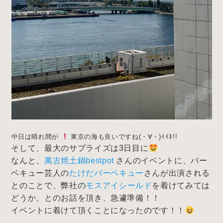
中日は晴れ間が
東京の海も良いですね(・∀・)ｲｲﾈ!!
そして、最大のサプライズは3日目に
なんと、
萬古焼土鍋bestpot
さんのイベントに、バー
ベキュー芸人の
たけだバーベキュー
さんが出演される
とのことで、弊社の
モスアイシールド
を着けてみては
どうか、とのお話を頂き、急遽準備！！
イベントに着けて頂くことになったのです！！