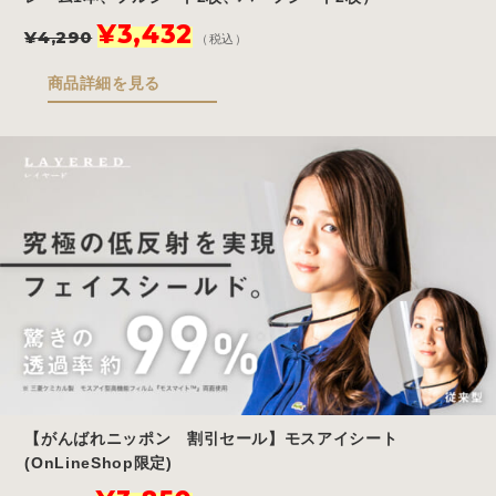
元
現
¥
3,432
¥
4,290
（税込）
の
在
価
の
商品詳細を見る
格
価
は
格
¥4,290
は
で
¥3,432
し
で
た。
す。
【がんばれニッポン 割引セール】モスアイシート
(OnLineShop限定)
元
現