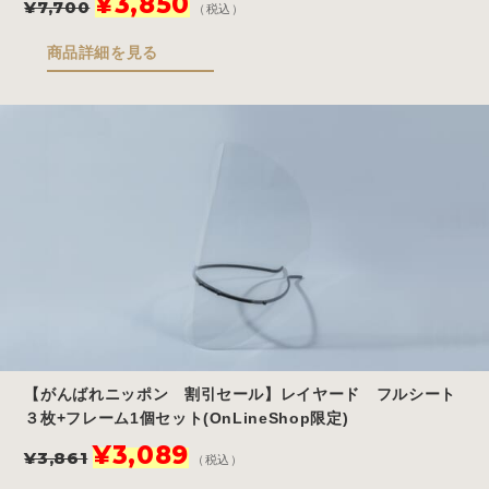
¥
3,850
¥
7,700
（税込）
の
在
価
の
商品詳細を見る
格
価
は
格
¥7,700
は
で
¥3,850
し
で
た。
す。
【がんばれニッポン 割引セール】レイヤード フルシート
３枚+フレーム1個セット(OnLineShop限定)
元
現
¥
3,089
¥
3,861
（税込）
の
在