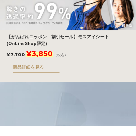
【がんばれニッポン 割引セール】モスアイシート
(OnLineShop限定)
元
現
¥
3,850
¥
7,700
（税込）
の
在
価
の
商品詳細を見る
格
価
は
格
¥7,700
は
で
¥3,850
し
で
た。
す。