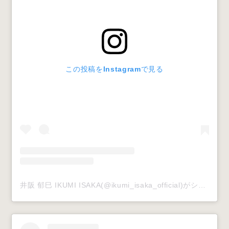
この投稿をInstagramで見る
井阪 郁巳 IKUMI ISAKA(@ikumi_isaka_official)がシェアした投稿