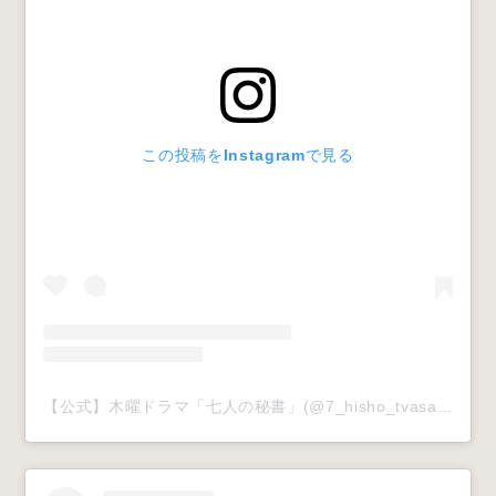
この投稿をInstagramで見る
【公式】木曜ドラマ「七人の秘書」(@7_hisho_tvasahi)がシェアした投稿