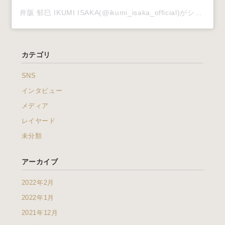
井阪 郁巳 IKUMI ISAKA(@ikumi_isaka_official)がシェアした投稿
カテゴリ
SNS
インタビュー
メディア
レイヤード
未分類
アーカイブ
2022年2月
2022年1月
2021年12月