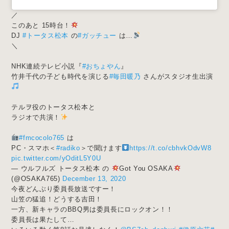
／
このあと 15時台！
DJ
#トータス松本
の
#ガッチュー
は…
＼
NHK連続テレビ小説『
#おちょやん
』
竹井千代の子ども時代を演じる
#毎田暖乃
さんがスタジオ生出演
テルヲ役のトータス松本と
ラジオで共演！
#fmcocolo765
は
PC・スマホ＜
#radiko
＞で聞けます
https://t.co/cbhvkOdvW8
pic.twitter.com/yOditL5Y0U
— ウルフルズ トータス松本 の
Got You OSAKA
(@OSAKA765)
December 13, 2020
今夜どんぶり委員長放送ですー！
山笠の猛追！どうする吉田！
一方、新キャラのBBQ男は委員長にロックオン！！
委員長は果たして…