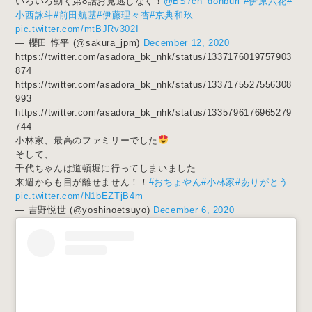
いろいろ動く第8話お見逃しなく！
@BS7ch_donburi
#伊原六花
#
小西詠斗
#前田航基
#伊藤理々杏
#京典和玖
pic.twitter.com/mtBJRv302I
— 櫻田 惇平 (@sakura_jpm)
December 12, 2020
https://twitter.com/asadora_bk_nhk/status/1337176019757903
874
https://twitter.com/asadora_bk_nhk/status/1337175527556308
993
https://twitter.com/asadora_bk_nhk/status/1335796176965279
744
小林家、最高のファミリーでした
そして、
千代ちゃんは道頓堀に行ってしまいました…
来週からも目が離せません！！
#おちょやん
#小林家
#ありがとう
pic.twitter.com/N1bEZTjB4m
— 吉野悦世 (@yoshinoetsuyo)
December 6, 2020