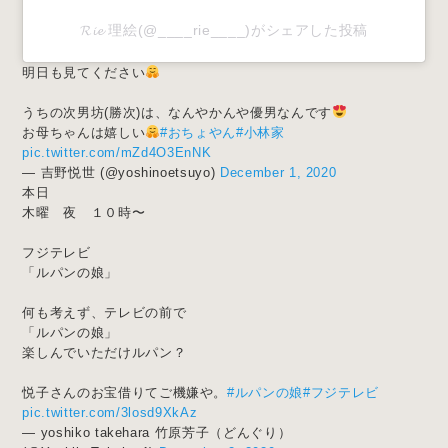
𝓡𝓲𝓮 理絵(@____rie____)がシェアした投稿
明日も見てください
うちの次男坊(勝次)は、なんやかんや優男なんです
お母ちゃんは嬉しい
#おちょやん
#小林家
pic.twitter.com/mZd4O3EnNK
— 吉野悦世 (@yoshinoetsuyo)
December 1, 2020
本日
木曜 夜 １０時〜
フジテレビ
「ルパンの娘」
何も考えず、テレビの前で
「ルパンの娘」
楽しんでいただけルパン？
悦子さんのお宝借りてご機嫌や。
#ルパンの娘
#フジテレビ
pic.twitter.com/3losd9XkAz
— yoshiko takehara 竹原芳子（どんぐり）