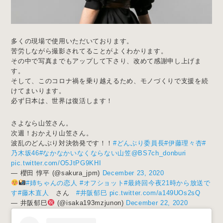
多くの現場で使用いただいております。
苦労しながら撮影されてることがよくわかります。
その中で写真までもアップして下さり、改めて感謝申し上げま
す。
そして、このコロナ禍を乗り越えるため、モノづくりで支援を続
けてまいります。
必ず日本は、世界は復活します！
さよなら山笠さん。
次週！おかえり山笠さん。
波乱のどんぶり対決勃発です！！
#どんぶり委員長
#伊藤理々杏
#
乃木坂46
#なかなかいなくならない山笠
@BS7ch_donburi
pic.twitter.com/O5JtPG9KHI
— 櫻田 惇平 (@sakura_jpm)
December 23, 2020
#姉ちゃんの恋人
#オフショット
#最終回今夜21時から放送で
す
#藤木直人
さん
#井阪郁巳
pic.twitter.com/a149UOs2sQ
— 井阪郁巳
(@isaka193mzjunon)
December 22, 2020