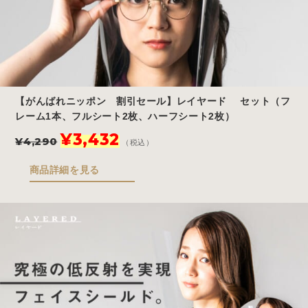
【がんばれニッポン 割引セール】レイヤード セット（フ
レーム1本、フルシート2枚、ハーフシート2枚）
元
現
¥
3,432
¥
4,290
（税込）
の
在
価
の
商品詳細を見る
格
価
は
格
¥4,290
は
で
¥3,432
し
で
た。
す。