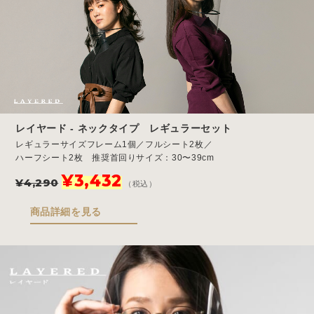
レイヤード - ネックタイプ レギュラーセット
レギュラーサイズフレーム1個／フルシート2枚／
ハーフシート2枚 推奨首回りサイズ：30〜39cm
元
現
¥
3,432
¥
4,290
（税込）
の
在
価
の
商品詳細を見る
格
価
は
格
¥4,290
は
で
¥3,432
し
で
た。
す。