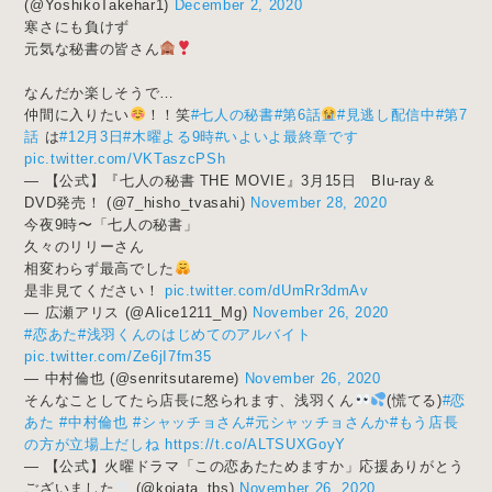
(@YoshikoTakehar1)
December 2, 2020
寒さにも負けず
元気な秘書の皆さん
なんだか楽しそうで…
仲間に入りたい
！！笑
#七人の秘書
#第6話
#見逃し配信中
#第7
話
は
#12月3日
#木曜よる9時
#いよいよ最終章です
pic.twitter.com/VKTaszcPSh
— 【公式】『七人の秘書 THE MOVIE』3月15日 Blu-ray＆
DVD発売！ (@7_hisho_tvasahi)
November 28, 2020
今夜9時〜「七人の秘書」
久々のリリーさん
相変わらず最高でした
是非見てください！
pic.twitter.com/dUmRr3dmAv
— 広瀬アリス (@Alice1211_Mg)
November 26, 2020
#恋あた
#浅羽くんのはじめてのアルバイト
pic.twitter.com/Ze6jI7fm35
— 中村倫也 (@senritsutareme)
November 26, 2020
そんなことしてたら店長に怒られます、浅羽くん
(慌てる)
#恋
あた
#中村倫也
#シャッチョさん
#元シャッチョさんか
#もう店長
の方が立場上だしね
https://t.co/ALTSUXGoyY
— 【公式】火曜ドラマ「この恋あたためますか」応援ありがとう
ございました
(@koiata_tbs)
November 26, 2020