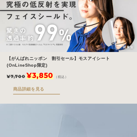
た。
す。
【がんばれニッポン 割引セール】モスアイシート
(OnLineShop限定)
元
現
¥
3,850
¥
7,700
（税込）
の
在
価
の
商品詳細を見る
格
価
は
格
¥7,700
は
で
¥3,850
し
で
た。
す。