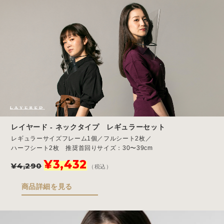
レイヤード - ネックタイプ レギュラーセット
レギュラーサイズフレーム1個／フルシート2枚／
ハーフシート2枚 推奨首回りサイズ：30〜39cm
元
現
¥
3,432
¥
4,290
（税込）
の
在
価
の
商品詳細を見る
格
価
は
格
¥4,290
は