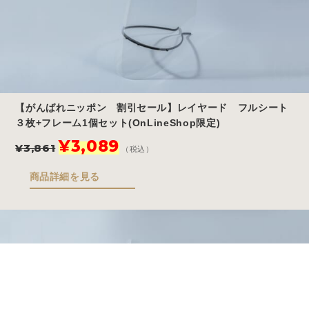
【がんばれニッポン 割引セール】レイヤード フルシート
３枚+フレーム1個セット(OnLineShop限定)
元
現
¥
3,089
¥
3,861
（税込）
の
在
価
の
商品詳細を見る
格
価
は
格
¥3,861
は
で
¥3,089
し
で
Store
Story
Blog
FAQ
た。
す。