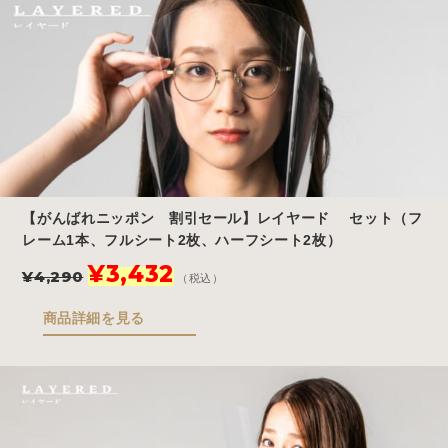
で
¥3,432
し
で
た。
す。
【がんばれニッポン 割引セール】レイヤード セット（フ
レーム1本、フルシート2枚、ハーフシート2枚）
元
現
¥
3,432
¥
4,290
（税込）
の
在
価
の
商品詳細を見る
格
価
は
格
¥4,290
は
で
¥3,432
し
で