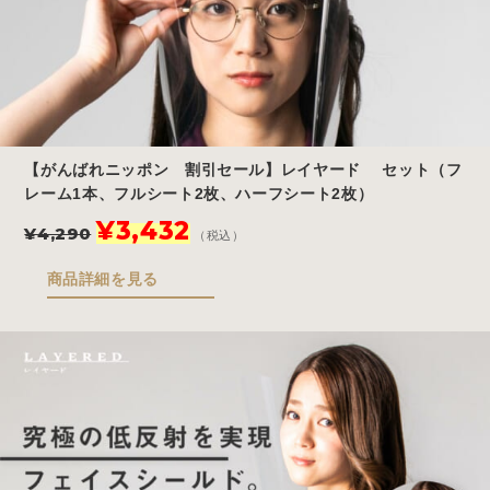
た。
す。
【がんばれニッポン 割引セール】レイヤード セット（フ
レーム1本、フルシート2枚、ハーフシート2枚）
元
現
¥
3,432
¥
4,290
（税込）
の
在
価
の
商品詳細を見る
格
価
は
格
¥4,290
は
で
¥3,432
し
で
た。
す。