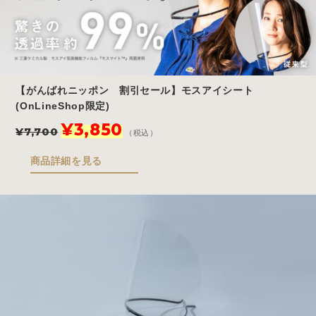
【がんばれニッポン 割引セール】モスアイシート
(OnLineShop限定)
元
現
¥
3,850
¥
7,700
（税込）
の
在
価
の
商品詳細を見る
格
価
は
格
¥7,700
は
で
¥3,850
し
で
た。
す。