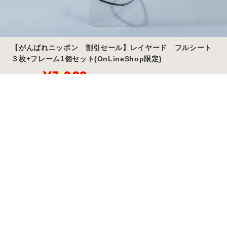
【がんばれニッポン 割引セール】レイヤード フルシート
３枚+フレーム1個セット(OnLineShop限定)
元
現
¥
3,089
¥
3,861
（税込）
の
在
Store
Story
Blog
FAQ
価
の
商品詳細を見る
格
価
は
格
¥3,861
は
で
¥3,089
し
で
た。
す。