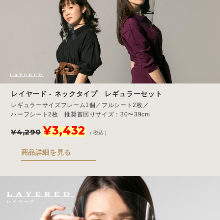
レイヤード - ネックタイプ レギュラーセット
レギュラーサイズフレーム1個／フルシート2枚／
ハーフシート2枚 推奨首回りサイズ：30〜39cm
元
現
¥
3,432
¥
4,290
（税込）
の
在
価
の
商品詳細を見る
格
価
は
格
¥4,290
は
で
¥3,432
し
で