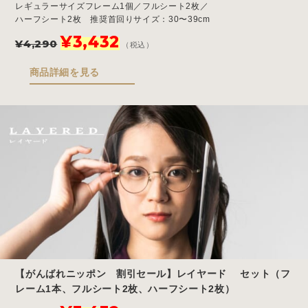
レギュラーサイズフレーム1個／フルシート2枚／
ハーフシート2枚 推奨首回りサイズ：30〜39cm
元
現
¥
3,432
¥
4,290
（税込）
の
在
価
の
商品詳細を見る
格
価
は
格
¥4,290
は
で
¥3,432
し
で
た。
す。
【がんばれニッポン 割引セール】レイヤード セット（フ
レーム1本、フルシート2枚、ハーフシート2枚）
元
現