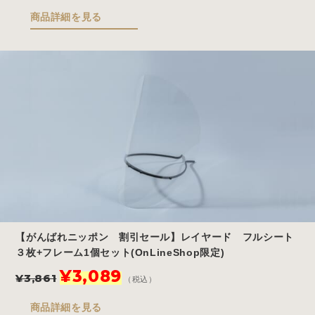
価
の
商品詳細を見る
格
価
は
格
¥7,700
は
で
¥3,850
し
で
た。
す。
【がんばれニッポン 割引セール】レイヤード フルシート
３枚+フレーム1個セット(OnLineShop限定)
元
現
¥
3,089
¥
3,861
（税込）
の
在
価
の
商品詳細を見る