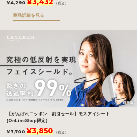
¥
3,432
¥
4,290
（税込）
の
在
価
の
商品詳細を見る
格
価
は
格
¥4,290
は
で
¥3,432
し
で
た。
す。
【がんばれニッポン 割引セール】モスアイシート
(OnLineShop限定)
元
現
¥
3,850
¥
7,700
（税込）
の
在