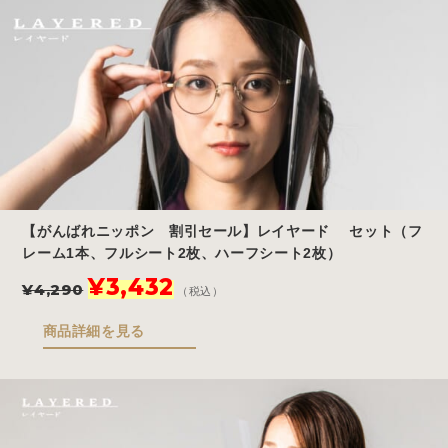
¥4,290
は
で
¥3,432
し
で
た。
す。
【がんばれニッポン 割引セール】レイヤード セット（フ
レーム1本、フルシート2枚、ハーフシート2枚）
元
現
¥
3,432
¥
4,290
（税込）
の
在
価
の
商品詳細を見る
格
価
は
格
¥4,290
は
で
¥3,432
し
で