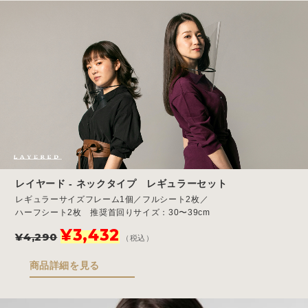
レイヤード - ネックタイプ レギュラーセット
レギュラーサイズフレーム1個／フルシート2枚／
ハーフシート2枚 推奨首回りサイズ：30〜39cm
元
現
¥
3,432
¥
4,290
（税込）
の
在
価
の
商品詳細を見る
格
価
は
格