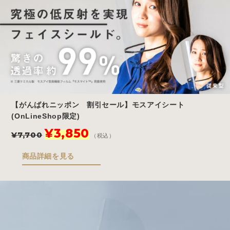
た。
す。
【がんばれニッポン 割引セール】モスアイシート
(OnLineShop限定)
元
現
¥
3,850
¥
7,700
（税込）
の
在
価
の
商品詳細を見る
格
価
は
格
¥7,700
は
で
¥3,850
し
で
た。
す。