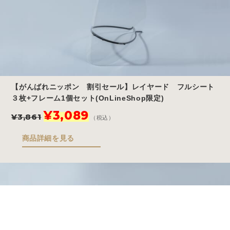
【がんばれニッポン 割引セール】レイヤード フルシート
３枚+フレーム1個セット(OnLineShop限定)
元
現
¥
3,089
¥
3,861
（税込）
の
在
価
の
商品詳細を見る
格
価
は
格
¥3,861
は
で
¥3,089
し
で
Store
Story
Blog
FAQ
た。
す。