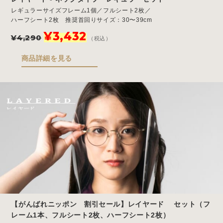
レギュラーサイズフレーム1個／フルシート2枚／
ハーフシート2枚 推奨首回りサイズ：30〜39cm
元
現
¥
3,432
¥
4,290
（税込）
の
在
価
の
商品詳細を見る
格
価
は
格
¥4,290
は
で
¥3,432
し
で
た。
す。
【がんばれニッポン 割引セール】レイヤード セット（フ
レーム1本、フルシート2枚、ハーフシート2枚）