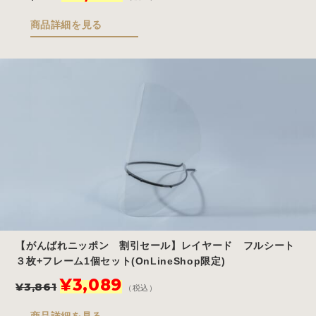
の
在
価
の
商品詳細を見る
格
価
は
格
¥7,700
は
で
¥3,850
し
で
た。
す。
【がんばれニッポン 割引セール】レイヤード フルシート
３枚+フレーム1個セット(OnLineShop限定)
元
現
¥
3,089
¥
3,861
（税込）
の
在
価
の