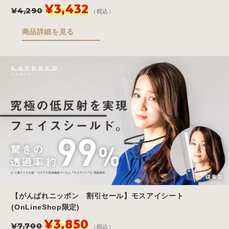
元
現
¥
3,432
¥
4,290
（税込）
の
在
価
の
商品詳細を見る
格
価
は
格
¥4,290
は
で
¥3,432
し
で
た。
す。
【がんばれニッポン 割引セール】モスアイシート
(OnLineShop限定)
元
現
¥
3,850
¥
7,700
（税込）