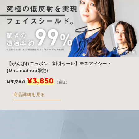
し
で
た。
す。
【がんばれニッポン 割引セール】モスアイシート
(OnLineShop限定)
元
現
¥
3,850
¥
7,700
（税込）
の
在
価
の
商品詳細を見る
格
価
は
格
¥7,700
は
で
¥3,850
し
で
た。
す。