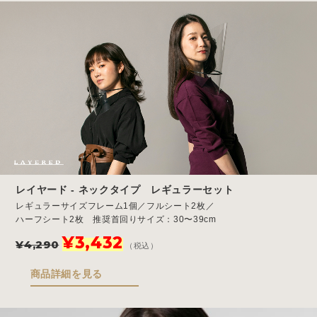
レイヤード - ネックタイプ レギュラーセット
レギュラーサイズフレーム1個／フルシート2枚／
ハーフシート2枚 推奨首回りサイズ：30〜39cm
元
現
¥
3,432
¥
4,290
（税込）
の
在
価
の
商品詳細を見る
格
価
は
格