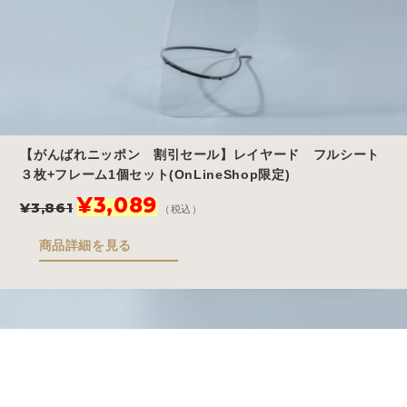
【がんばれニッポン 割引セール】レイヤード フルシート
３枚+フレーム1個セット(OnLineShop限定)
元
現
¥
3,089
¥
3,861
（税込）
の
在
価
の
商品詳細を見る
格
価
は
格
¥3,861
は
で
¥3,089
し
で
Store
Story
Blog
FAQ
た。
す。