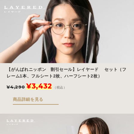
¥4,290
は
で
¥3,432
し
で
た。
す。
【がんばれニッポン 割引セール】レイヤード セット（フ
レーム1本、フルシート2枚、ハーフシート2枚）
元
現
¥
3,432
¥
4,290
（税込）
の
在
価
の
商品詳細を見る
格
価
は
格
¥4,290
は
で
¥3,432