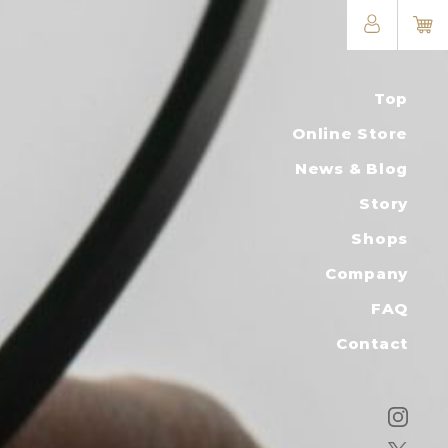
Top
Online Store
News & Blog
Story
Shops
Company
FAQ
Contact